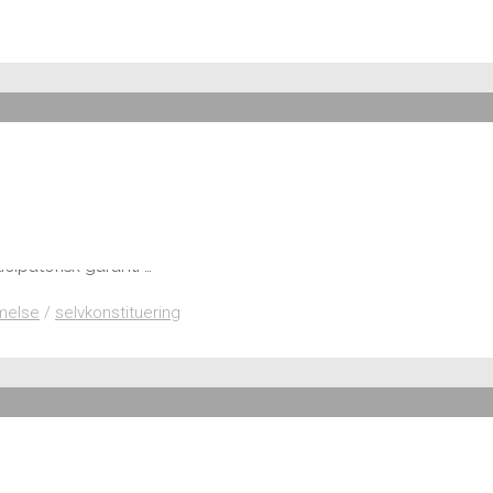
ke klar endnu, men den er lovet her og her, så den kommer nok s
cipatorisk garanti …
melse
/
selvkonstituering